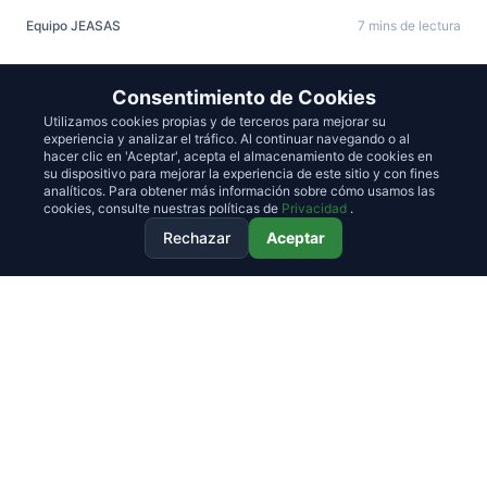
Equipo JEASAS
7 mins de lectura
Consentimiento de Cookies
CIBERSEGURIDAD & IA
Utilizamos cookies propias y de terceros para mejorar su
experiencia y analizar el tráfico. Al continuar navegando o al
Tu cortafuegos no sirve de nada: El desafío de
hacer clic en 'Aceptar', acepta el almacenamiento de cookies en
su dispositivo para mejorar la experiencia de este sitio y con fines
la IA en las Sombras
analíticos. Para obtener más información sobre cómo usamos las
cookies, consulte nuestras políticas de
Privacidad
.
Más allá de las filtraciones de datos, la ‘Shadow AI’ genera
Rechazar
Aceptar
silos cognitivos y pérdida de propiedad intelectual. Aprenda
a pavimentar caminos seguros para la innovación interna.
#Shadow AI
#Gobernanza
#Seguridad
Equipo JEASAS
6 mins de lectura
TRANSFORMACIÓN DIGITAL & IA