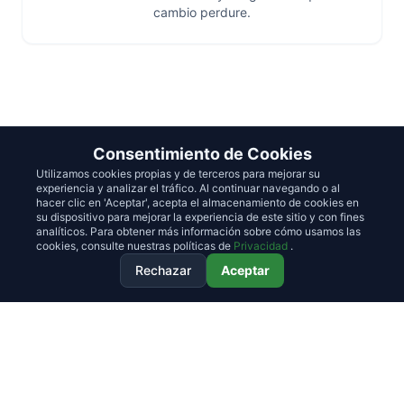
cambio perdure.
Consentimiento de Cookies
Utilizamos cookies propias y de terceros para mejorar su
experiencia y analizar el tráfico. Al continuar navegando o al
hacer clic en 'Aceptar', acepta el almacenamiento de cookies en
su dispositivo para mejorar la experiencia de este sitio y con fines
QUIÉNES SOMOS
analíticos. Para obtener más información sobre cómo usamos las
cookies, consulte nuestras políticas de
Privacidad
.
Expertos en
resultados
, no
Rechazar
Aceptar
teóricos de escritorio.
JEASAS no es una consultora tradicional
delegada a analistas junior. Somos un equipo
de
operadores C-Level
y expertos temáticos